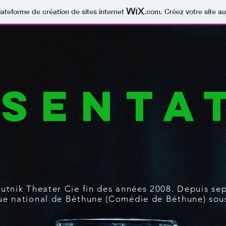
lateforme de création de sites internet
.com
. Créez votre site au
senta
utnik Theater Cie fin des années 2008. Depuis sept
ue national de Béthune (Comédie de Béthune) sous