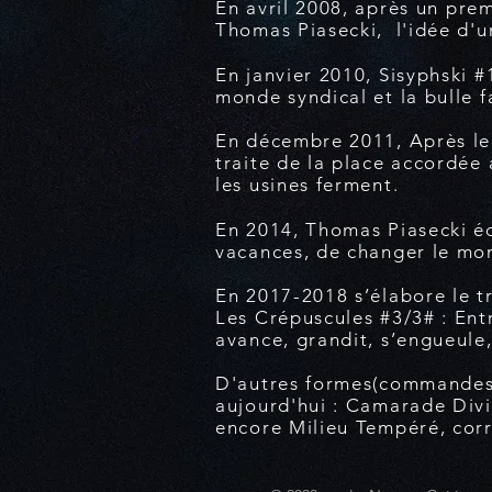
En avril 2008, après un
prem
Thomas Piasecki, l'idée d'un
En janvier 2010, Sisyphski #
monde syndical et la bulle 
En décembre 2011, Après le 
traite de la place accordée 
les usines ferment.
En 2014, Thomas Piasecki é
vacances, de changer le mo
En 2017-2018 s’élabore le tr
Les Crépuscules #3/3# : Ent
avance, grandit, s’engueule, 
D'autres formes(commandes, 
aujourd'hui : Camarade Divi
encore Milieu Tempéré, cor