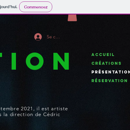
jourd'hui.
Commencez
Se connecter
tion
ACCUEIL
CRÉATIONS
PRÉSENTATIO
Réservation 
embre 2021, il est artiste
 la direction de Cédric