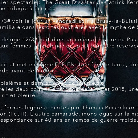
ier
spectacle :
The Great Disaster de Patrick Ker
e trilogie à écrire.
1/3# voit le jour un vendredi soir à Bruay-la-Buiss
familiale dans les cités ouvrières avec le mythe d
déluge #2/3# naît dans un cinéma théâtre du Pas-
aux femmes, la violence qui peut leur être réserv
crit et met en scène FERIEN. Une femme tente, du
nde avant de mourir.
oisième et dernier volet de la trilogie :
re les deux coupes du monde de 1998 et 2018, une 
rit et pleure.
formes légères) écrites par Thomas Piasecki ont 
on (I et II), L'autre camarade, monologue sur la m
respondance sur 40 ans en temps de guerre froide